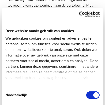
toevoeging van deze woningen aan de portefeuille. Met
deze acquisitie voegen we prachtige moderne
appartementen in Nijmegen toe aan de portefeuille en
een complex dichtbij openbaar vervoer, groen en
voorzieningen, gelegen in de goede wijk Ommoord in
Deze website maakt gebruik van cookies
Rotterdam, aldus Barbara Westrik CCO van Urban Interest.
We gebruiken cookies om content en advertenties te
Over RESI
personaliseren, om functies voor social media te bieden
RESI adviseert beleggers, ontwikkelaars en corporaties in
en om ons websiteverkeer te analyseren. Ook delen we
bestaande en nieuwbouw woningbeleggingen. De
informatie over uw gebruik van onze site met onze
organisatie is een strategisch vastgoedadviseur en
partners voor social media, adverteren en analyse. Deze
sparringpartner in de planontwikkeling en
partners kunnen deze gegevens combineren met andere
verkoopbegeleiding van woningvastgoedobjecten en
informatie die u aan ze heeft verstrekt of die ze hebben
portefeuilles.
verzameld op basis van uw gebruik van hun services.
Voor meer informatie kunt u contact opnemen met Floris
Wilkens via 06 52 71 15 82 of via
info@resi.nl
.
Toestemmingsselectie
Noodzakelijk