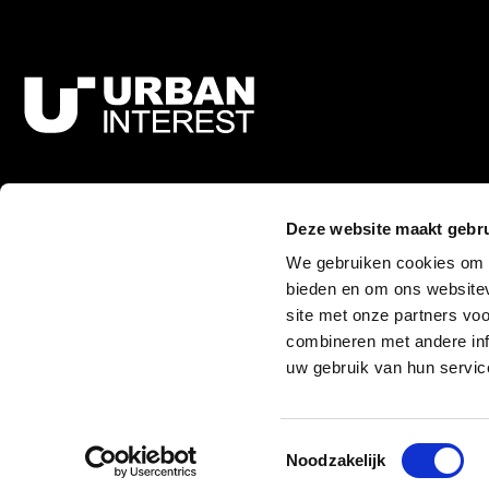
Bezoekadres
Tobias Asserlaan 2
Deze website maakt gebru
2517 KC Den Haag
We gebruiken cookies om c
bieden en om ons websitev
Postadres
site met onze partners vo
Postbus 121
combineren met andere inf
2501 CC Den Haag
uw gebruik van hun servic
Toestemmingsselectie
Noodzakelijk