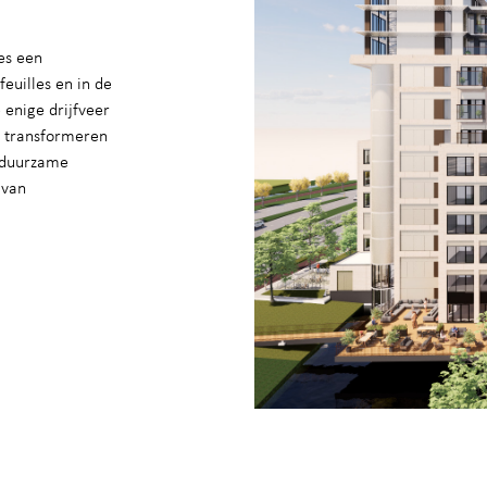
ies een
euilles en in de
 enige drijfveer
n transformeren
p duurzame
 van