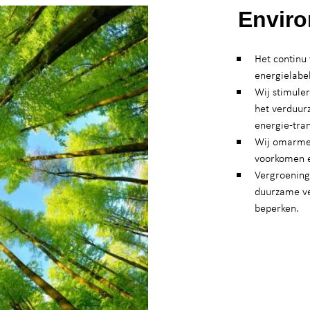
Enviro
Het continu
energielabe
Wij stimule
het verduur
energie-tran
Wij omarme
voorkomen e
Vergroening
duurzame ve
beperken.