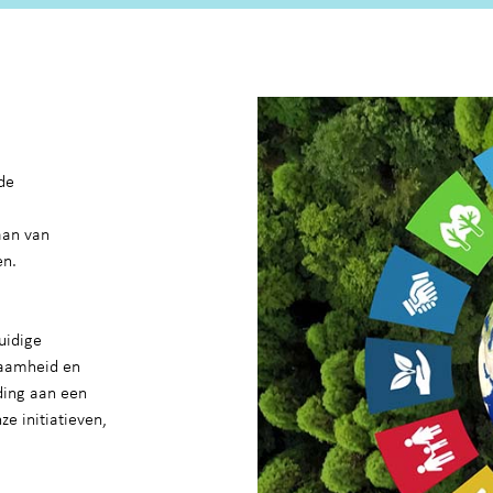
de
aan van
en.
uidige
zaamheid en
ding aan een
e initiatieven,