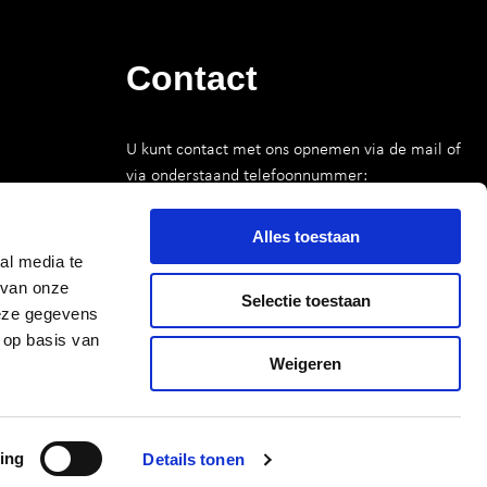
Contact
U kunt contact met ons opnemen via de mail of
via onderstaand telefoonnummer:
070 312 28 22
Telefoon
Alles toestaan
info@urbaninterest.nl
al media te
E-mail
 van onze
Selectie toestaan
deze gegevens
 op basis van
CONTACT OPNEMEN
Weigeren
Privacybeleid
ing
Details tonen