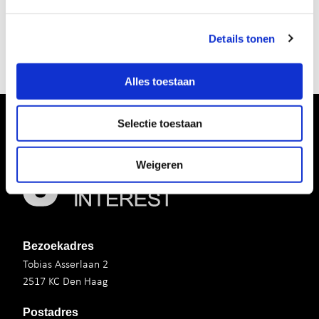
Meer informatie is te vinden op:
urbaninterest.nl/participatie-colijnplein
Details tonen
Alles toestaan
Selectie toestaan
Weigeren
Bezoekadres
Tobias Asserlaan 2
2517 KC Den Haag
Postadres