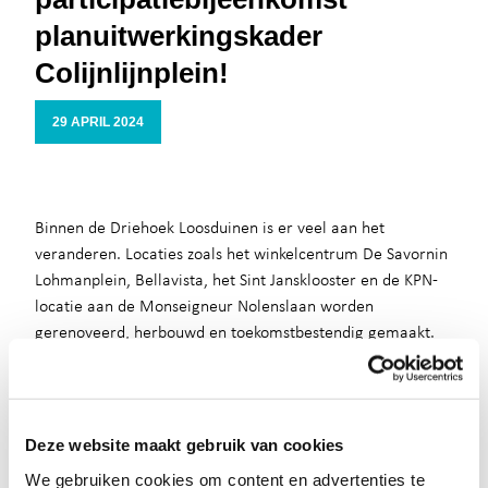
planuitwerkingskader
Colijnlijnplein!
29 APRIL 2024
Binnen de Driehoek Loosduinen is er veel aan het
veranderen. Locaties zoals het winkelcentrum De Savornin
Lohmanplein, Bellavista, het Sint Jansklooster en de KPN-
locatie aan de Monseigneur Nolenslaan worden
gerenoveerd, herbouwd en toekomstbestendig gemaakt.
Dit is nodig om het gebied aantrekkelijker, levendig te
maken en invulling te geven aan de grote vraag naar
woningen. In 2018 is er door het toenmalige college
samen met de bewoners een visie opgesteld voor de
Deze website maakt gebruik van cookies
driehoek Loosduinen, dit is vastgesteld in een document
We gebruiken cookies om content en advertenties te