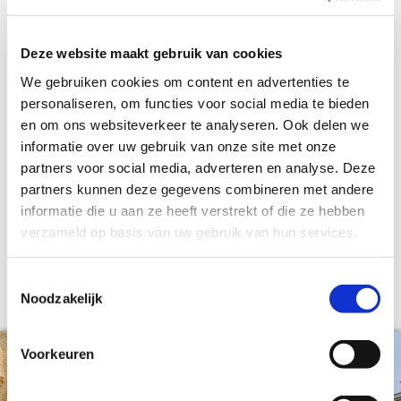
voor de kantorenportefeuille: “Naast
de Australische en Portugese
Deze website maakt gebruik van cookies
ambassades mogen wij wederom de
We gebruiken cookies om content en advertenties te
ambassade van Malta langjarig
personaliseren, om functies voor social media te bieden
huisvesten, en daar zijn we trots
en om ons websiteverkeer te analyseren. Ook delen we
op!”
informatie over uw gebruik van onze site met onze
partners voor social media, adverteren en analyse. Deze
partners kunnen deze gegevens combineren met andere
Urban Interest heeft het gebouw een kleine upgrade
informatie die u aan ze heeft verstrekt of die ze hebben
gegeven zodat de ambassade komende jaren weer gebruik
verzameld op basis van uw gebruik van hun services.
kan maken van een mooi en fris kantoor.
Toestemmingsselectie
Noodzakelijk
Voorkeuren