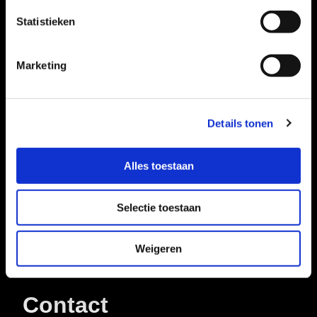
Statistieken
Marketing
Bezoekadres
Tobias Asserlaan 2
Details tonen
2517 KC Den Haag
Postadres
Alles toestaan
Postbus 121
2501 CC Den Haag
Selectie toestaan
Weigeren
Contact