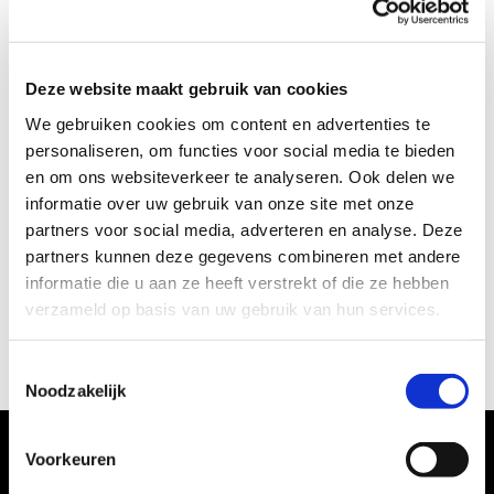
Deze website maakt gebruik van cookies
We gebruiken cookies om content en advertenties te
Gierende banden tijdens ons
personaliseren, om functies voor social media te bieden
geslaagde relatie-event!
en om ons websiteverkeer te analyseren. Ook delen we
informatie over uw gebruik van onze site met onze
partners voor social media, adverteren en analyse. Deze
partners kunnen deze gegevens combineren met andere
informatie die u aan ze heeft verstrekt of die ze hebben
verzameld op basis van uw gebruik van hun services.
MEER TONEN
Toestemmingsselectie
Noodzakelijk
Voorkeuren