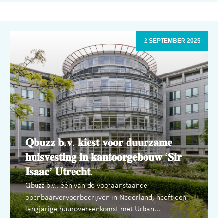
2 SEPTEMBER 2025
𝐐𝐛𝐮𝐳𝐳 𝐛.𝐯. 𝐤𝐢𝐞𝐬𝐭 𝐯𝐨𝐨𝐫 𝐝𝐮𝐮𝐫𝐳𝐚𝐦𝐞
𝐡𝐮𝐢𝐬𝐯𝐞𝐬𝐭𝐢𝐧𝐠 𝐢𝐧 𝐤𝐚𝐧𝐭𝐨𝐨𝐫𝐠𝐞𝐛𝐨𝐮𝐰 ‘𝐒𝐢𝐫
𝐈𝐬𝐚𝐚𝐜’ 𝐔𝐭𝐫𝐞𝐜𝐡𝐭.
Qbuzz b.v., één van de vooraanstaande
openbaarvervoerbedrijven in Nederland, heeft een
langjarige huurovereenkomst met Urban...