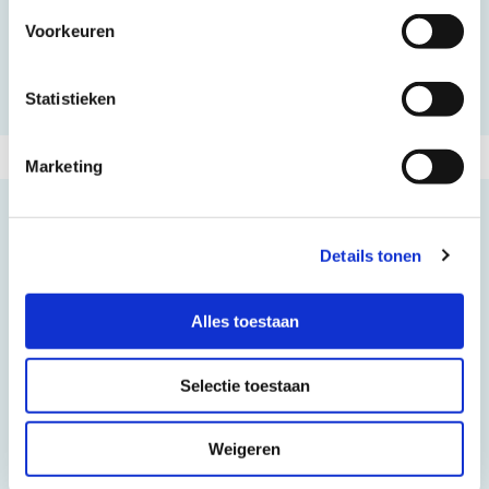
vanHaren Schoenen BV is afgelopen vrijdag
Voorkeuren
feestelijk geopend in de Winkelhof Leiderdorp. Een
flinke rij...
Statistieken
Marketing
14 JULI 2025
Details tonen
Alles toestaan
Selectie toestaan
Weigeren