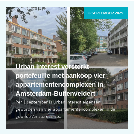
8 SEPTEMBER 2025
Urban Interest versterkt
portefeuille met aankoop vier
appartementencomplexen in
Amsterdam-Buitenveldert
Per 1 september is Urban Interest eigenaar
geworden van vier appartementencomplexen in de
gewilde Amsterdamse...