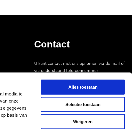
Contact
U kunt contact met ons opnemen via de mail of
via onderstaand telefoonnummer:
070 312 28 22
Telefoon
Alles toestaan
info@urbaninterest.nl
al media te
E-mail
 van onze
Selectie toestaan
deze gegevens
 op basis van
CONTACT OPNEMEN
Weigeren