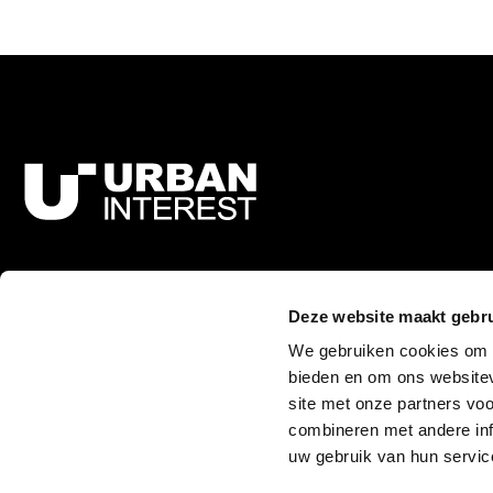
Bezoekadres
Tobias Asserlaan 2
Deze website maakt gebru
2517 KC Den Haag
We gebruiken cookies om c
bieden en om ons websitev
Postadres
site met onze partners vo
Postbus 121
combineren met andere inf
2501 CC Den Haag
uw gebruik van hun servic