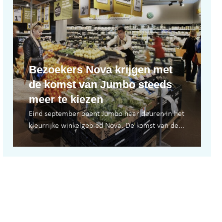
Bezoekers Nova krijgen met
de komst van Jumbo steeds
meer te kiezen
Eind september opent Jumbo haar deuren in het
kleurrijke winkelgebied Nova. De komst van de...