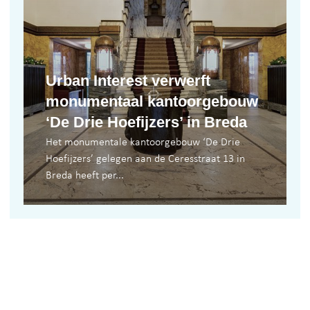
Urban Interest verwerft
monumentaal kantoorgebouw
‘De Drie Hoefijzers’ in Breda
Het monumentale kantoorgebouw ‘De Drie
Hoefijzers’ gelegen aan de Ceresstraat 13 in
Breda heeft per...