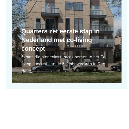
Quarters zet eerste stap in
Nederland met co-living
concept
Expats die binnenkort intrek nemen in het Co-
living concept aan de Eisenhowerlaan in Den
Haag,...