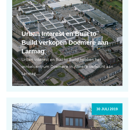
Urban Interest en Built to
Build verkopen Doemere aan
Larmag
Urban Interest en Buil to Build hebben het
winkelcentrum Doemere in Almere verkocht aan
Larmag....
30 JULI 2019